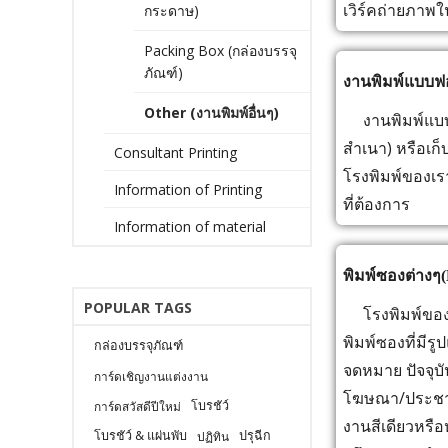
เวิร์คถ่ายภาพใ
กระดาษ)
Packing Box (กล่องบรรจุ
ภัณฑ์)
งานพิมพ์แบบฟ
Other (งานพิมพ์อื่นๆ)
งานพิมพ์แบบฟอ
สำเนา) หรือเก็
Consultant Printing
โรงพิมพ์ของเร
Information of Printing
ที่ต้องการ
Information of material
พิมพ์ซองต่างๆ(
POPULAR TAGS
โรงพิมพ์ของเ
พิมพ์ซองที่มี
กล่องบรรจุภัณฑ์
จดหมาย ปัจจุบ
การ์ดเชิญงานแต่งงาน
โฆษณา/ประชาสั
โบรชัว์
การ์ดสวัสดีปีใหม่
งานสีเดียวหรื
โบรชัว์ & แผ่นพับ
ปรุฉีก
ปฏิทิน