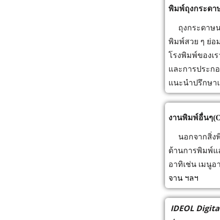
พิมพ์ถุงกระดา
ถุงกระดาษนอกจ
พิมพ์สวย ๆ ย่อม
โรงพิมพ์ของเร
และการประกอบช
แนะนำปรึกษาแ
งานพิมพ์อื่นๆ(O
นอกจากสิ่งพิมพ
ด้านการพิมพ์แล
อาทิเช่น เมนู
จาน ฯลฯ
IDEOL Digital