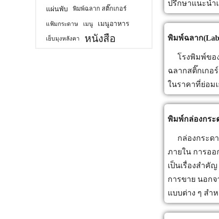
ปรึกษาแนะนำแ
แผ่นพับ
พิมพ์ฉลาก สติ๊กเกอร์
เมนูอาหาร
แฟ้มกระดาษ
เมนู
หนังสือ
พิมพ์ฉลาก(Lab
เย็บมุงหลังคา
โรงพิมพ์ของเร
ฉลากสติ๊กเกอร
ในราคาที่ย่อม
พิมพ์กล่องกระ
กล่องกระดาษที
ภายใน การออก
เป็นเรื่องสำคั
การขาย นอกจา
แบบต่าง ๆ สำหร