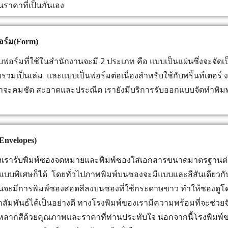
นราคาที่เป็นกันเอง
อร์ม(Form)
ร์มที่ใช้ในสำนักงานจะมี 2 ประเภท คือ แบบเป็นแผ่นซึ่งจะจัดเป
บรวมเป็นเล่ม และแบบเป็นฟอร์มต่อเนื่องสำหรับใช้กับพริ้นท์เตอร
าจะคมชัด สะอาดและประณีต เรายังมีบริการรับออกแบบจัดทำพิมพ
Envelopes)
รารับพิมพ์ซองจดหมายและพิมพ์ซองใส่เอกสารขนาดมาตรฐานต่า
รูปแบบพิเศษก็ได้ โดยทั่วไปภาพพิมพ์บนซองจะมีแบบและสีสันเดียว
ันจะมีการพิมพ์ซองสอดสีลงบนซองที่ใช้กระดาษขาว ทำให้ซองดูโดดเ
มพันธ์ได้เป็นอย่างดี ทางโรงพิมพ์ของเรามีความพร้อมที่จะช่วยจั
อหลากสีด้วยคุณภาพและราคาที่ท่านประทับใจ นอกจากนี้โรงพิมพ์ข