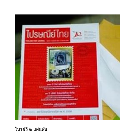
โบรชัว์ & แผ่นพับ